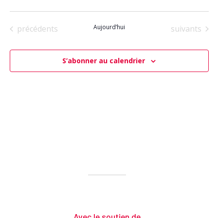
Sélectionnez
une
Évènements
Aujourd’hui
Évènements
précédents
suivants
date.
S’abonner au calendrier
Avec le soutien de