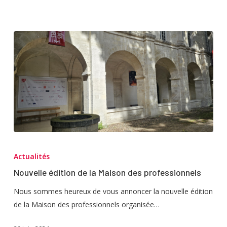
Maison
des
professionnels
!
Nouvelle
édition
Actualités
de
Nouvelle édition de la Maison des professionnels
la
Maison
Nous sommes heureux de vous annoncer la nouvelle édition
des
de la Maison des professionnels organisée…
professionnels