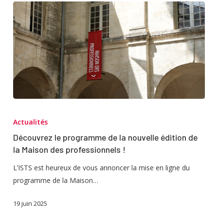
Découvrez
le
Actualités
programme
Découvrez le programme de la nouvelle édition de
de
la Maison des professionnels !
la
nouvelle
L’ISTS est heureux de vous annoncer la mise en ligne du
édition
programme de la Maison…
de
19 juin 2025
la