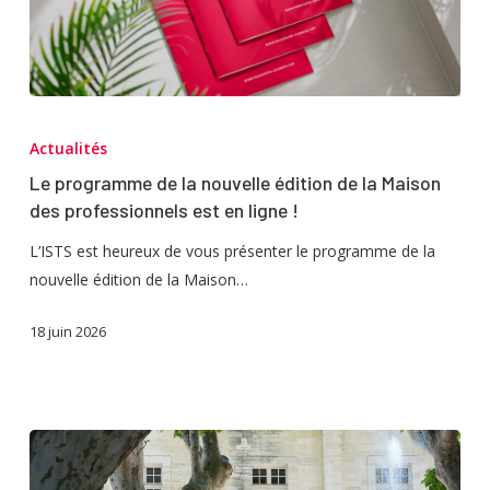
Le
programme
Actualités
de
Le programme de la nouvelle édition de la Maison
la
des professionnels est en ligne !
nouvelle
édition
L’ISTS est heureux de vous présenter le programme de la
de
nouvelle édition de la Maison…
la
18 juin 2026
Maison
des
professionnels
est
en
ligne