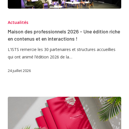
Maison
des
Actualités
professionnels
Maison des professionnels 2026 – Une édition riche
2026
en contenus et en interactions !
–
Une
L’ISTS remercie les 30 partenaires et structures accueillies
édition
qui ont animé l’édition 2026 de la…
riche
24 juillet 2026
en
contenus
et
en
interactions
!