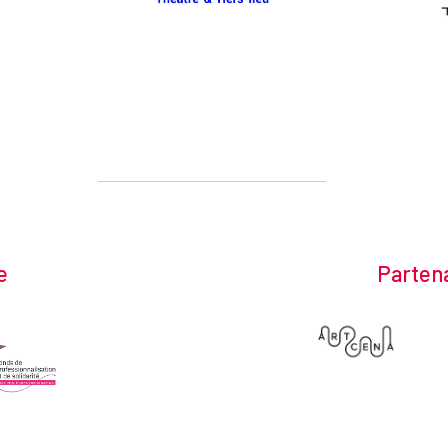
e
Partena