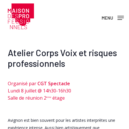
Skip
to
MENU
main
content
Atelier Corps Voix et risques
professionnels
Organisé par
CGT Spectacle
Lundi 8 juillet @ 14h30-16h30
Salle de réunion 2
étage
ème
Avignon est bien souvent pour les artistes interprètes une
expérience intense. Aussi bien artistiquement que