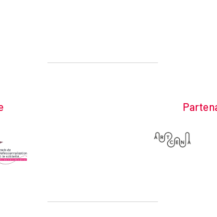
e
Partena