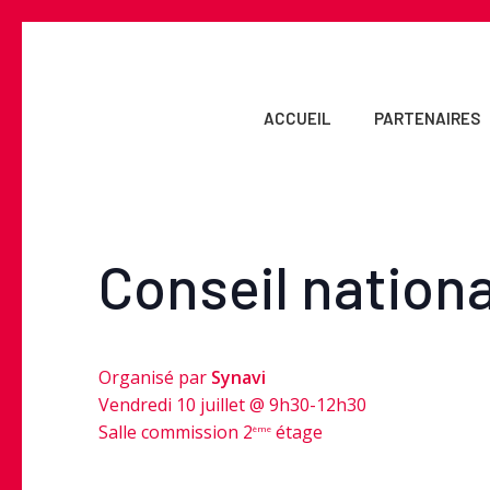
Skip
to
main
content
ACCUEIL
PARTENAIRES
Conseil nationa
Organisé par
Synavi
Vendredi 10 juillet @ 9h30-12h30
Salle commission 2
étage
ème