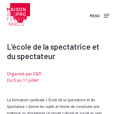
Skip
to
MENU
main
content
L’école de la spectatrice et
du spectateur
Organisé par
CGT
Du 6 au 11 juillet
La formation syndicale « École de la Specta­trice et du
Spectateur » donne les outils et l’envie de construire une
politique ou d’orga­niser un projet culturel et social au sein