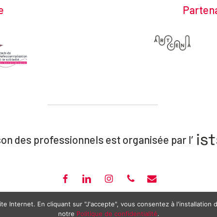
e
Partena
on des professionnels est organisée par l’
FACEBOOK
LINKEDIN
INSTAGRAM
PHONE
EMAIL
OUIS – 20, RUE PORTAIL BOQUIER – AVIGNON – 04 90 14 14 17 –
CONTACT@MAI
te Internet. En cliquant sur "J'accepte", vous consentez à l'installation
MAISON DES PROFESSIONNELS
—
MENTIONS LÉGALES
—
POLITIQUE DE CONFIDE
notre
Politique de confidentialité
.