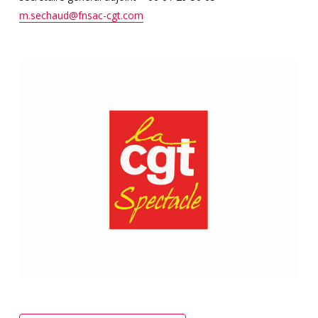
m.sechaud@fnsac-cgt.com