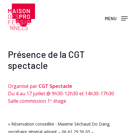
Skip
to
MENU
main
content
Présence de la CGT
spectacle
Organisé par
CGT Spectacle
Du 4 au 17 juillet @ 9h30-12h30 et 14h30-17h30
Salle commission 1
étage
er
» Réservation conseillée : Maxime Séchaud Do Dang,
secrétaire général adjoint – 06 61 29 50 05 –