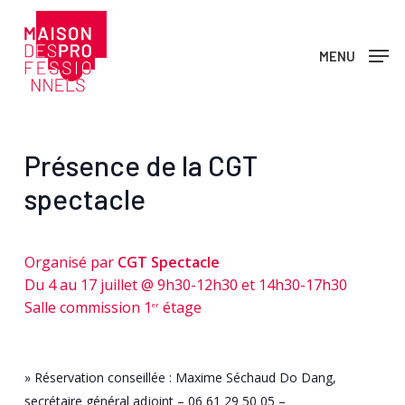
Skip
to
MENU
main
content
Présence de la CGT
spectacle
Organisé par
CGT Spectacle
Du 4 au 17 juillet @ 9h30-12h30 et 14h30-17h30
Salle commission 1
étage
er
» Réservation conseillée : Maxime Séchaud Do Dang,
secrétaire général adjoint – 06 61 29 50 05 –