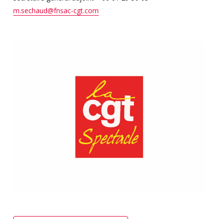
m.sechaud@fnsac-cgt.com