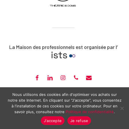
La Maison des professionnels est organisée par l’
FACEBOOK
LINKEDIN
INSTAGRAM
PHONE
EMAIL
ISTS – CLOÎTRE SAINT-LOUIS – 20, RUE PORTAIL BOQUIER – AVIGNON –
Nous utilisons des cookies afin d'optimiser vos achats sur
notre site Internet. En cliquant sur "J'accepte", vous consentez
04 90 14 14 17 –
CONTACT@MAISONPRO-AVIGNON.COM
à l'installation de ces cookies sur votre ordinateur. Pour en
2026 ©
MAISON DES PROFESSIONNELS
—
MENTIONS LÉGALES
—
savoir plus, consultez notre
Politique de confidentialité
.
POLITIQUE DE CONFIDENTIALITÉ
J'accepte
Je refuse