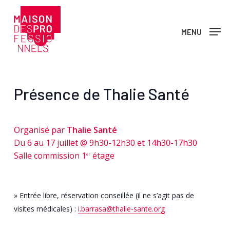
Skip
to
MENU
main
content
Présence de Thalie Santé
Organisé par
Thalie Santé
Du 6 au 17 juillet @ 9h30-12h30 et 14h30-17h30
Salle commission 1
étage
er
» Entrée libre, réservation conseillée (il ne s’agit pas de
visites médicales) :
i.barrasa@thalie-sante.org