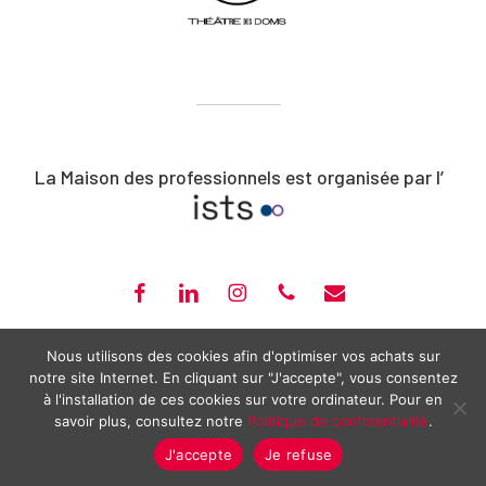
La Maison des professionnels est organisée par l’
FACEBOOK
LINKEDIN
INSTAGRAM
PHONE
EMAIL
ISTS – CLOÎTRE SAINT-LOUIS – 20, RUE PORTAIL BOQUIER – AVIGNON –
Nous utilisons des cookies afin d'optimiser vos achats sur
notre site Internet. En cliquant sur "J'accepte", vous consentez
04 90 14 14 17 –
CONTACT@MAISONPRO-AVIGNON.COM
à l'installation de ces cookies sur votre ordinateur. Pour en
2026 ©
MAISON DES PROFESSIONNELS
—
MENTIONS LÉGALES
—
savoir plus, consultez notre
Politique de confidentialité
.
POLITIQUE DE CONFIDENTIALITÉ
J'accepte
Je refuse