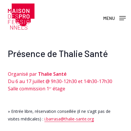
Skip
to
MENU
main
content
Présence de Thalie Santé
Organisé par
Thalie Santé
Du 6 au 17 juillet @ 9h30-12h30 et 14h30-17h30
Salle commission 1
étage
er
» Entrée libre, réservation conseillée (il ne s’agit pas de
visites médicales) :
i.barrasa@thalie-sante.org