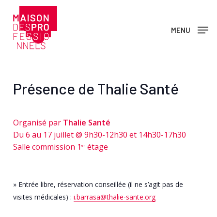
Skip
to
MENU
main
content
Présence de Thalie Santé
Organisé par
Thalie Santé
Du 6 au 17 juillet @ 9h30-12h30 et 14h30-17h30
Salle commission 1
étage
er
» Entrée libre, réservation conseillée (il ne s’agit pas de
visites médicales) :
i.barrasa@thalie-sante.org