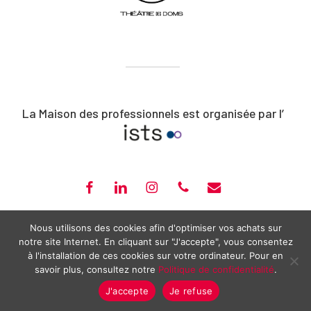
La Maison des professionnels est organisée par l’
FACEBOOK
LINKEDIN
INSTAGRAM
PHONE
EMAIL
ISTS – CLOÎTRE SAINT-LOUIS – 20, RUE PORTAIL BOQUIER – AVIGNON –
Nous utilisons des cookies afin d'optimiser vos achats sur
notre site Internet. En cliquant sur "J'accepte", vous consentez
04 90 14 14 17 –
CONTACT@MAISONPRO-AVIGNON.COM
à l'installation de ces cookies sur votre ordinateur. Pour en
2026 ©
MAISON DES PROFESSIONNELS
—
MENTIONS LÉGALES
—
savoir plus, consultez notre
Politique de confidentialité
.
POLITIQUE DE CONFIDENTIALITÉ
J'accepte
Je refuse