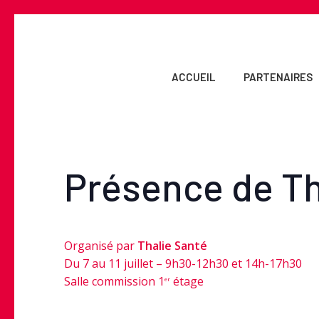
Skip
to
main
content
ACCUEIL
PARTENAIRES
Présence de Th
Organisé par
Thalie Santé
Du 7 au 11 juillet – 9h30-12h30 et 14h-17h30
Salle commission 1
étage
er