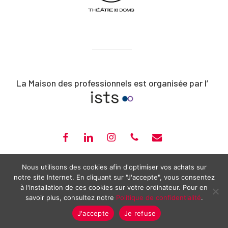
La Maison des professionnels est organisée par l’
FACEBOOK
LINKEDIN
INSTAGRAM
PHONE
EMAIL
ISTS – CLOÎTRE SAINT-LOUIS – 20, RUE PORTAIL BOQUIER – AVIGNON –
Nous utilisons des cookies afin d'optimiser vos achats sur
notre site Internet. En cliquant sur "J'accepte", vous consentez
04 90 14 14 17 –
CONTACT@MAISONPRO-AVIGNON.COM
à l'installation de ces cookies sur votre ordinateur. Pour en
2026 ©
MAISON DES PROFESSIONNELS
—
MENTIONS LÉGALES
—
savoir plus, consultez notre
Politique de confidentialité
.
POLITIQUE DE CONFIDENTIALITÉ
J'accepte
Je refuse