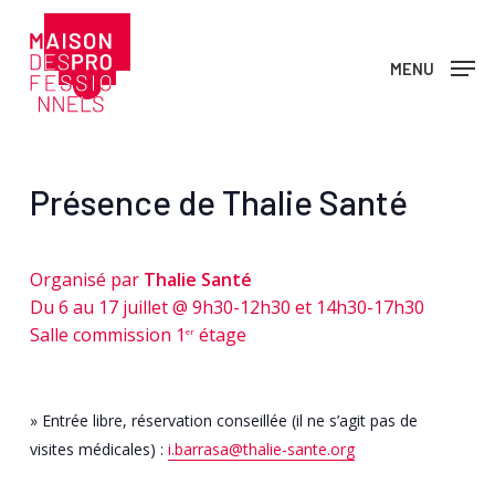
Skip
to
MENU
main
content
Présence de Thalie Santé
Organisé par
Thalie Santé
Du 6 au 17 juillet @ 9h30-12h30 et 14h30-17h30
Salle commission 1
étage
er
» Entrée libre, réservation conseillée (il ne s’agit pas de
visites médicales) :
i.barrasa@thalie-sante.org