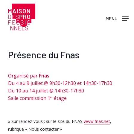
Skip
to
MENU
main
content
Présence du Fnas
Organisé par
Fnas
Du 4 au 9 juillet @ 9h30-12h30 et 14h30-17h30
Du 10 au 14 juillet @ 14h30-17h30
Salle commission 1
étage
er
» Sur rendez-vous : sur le site du FNAS
www.fnas.net
,
rubrique « Nous contacter »