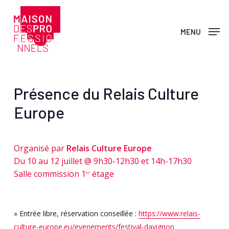
Skip
to
MENU
main
content
Présence du Relais Culture
Europe
Organisé par
Relais Culture Europe
Du 10 au 12 juillet @ 9h30-12h30 et 14h-17h30
Salle commission 1
étage
er
» Entrée libre, réservation conseillée :
https://www.relais-
culture-europe.eu/evenements/festival-davignon