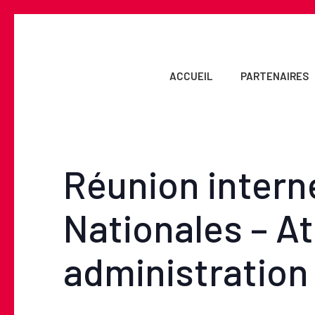
Skip
to
main
content
ACCUEIL
PARTENAIRES
Réunion intern
Nationales – At
administration