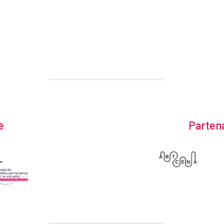
e
Partena