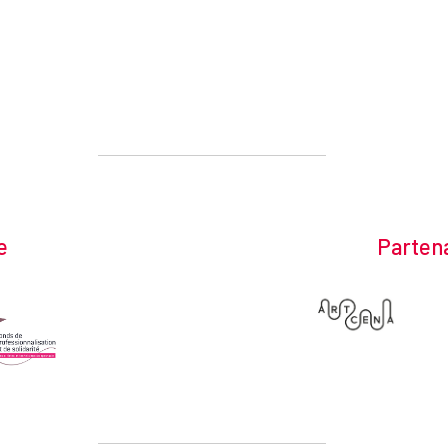
e
Partena