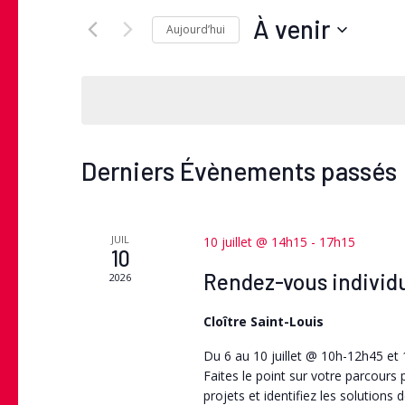
navigation
Rechercher
À venir
Aujourd’hui
Évènements
de
Sélectionnez
par
une
mot-
vues
date.
clé.
Évènements
Derniers Évènements passés
JUIL
10 juillet @ 14h15
-
17h15
10
Rendez-vous individu
2026
Cloître Saint-Louis
Du 6 au 10 juillet @ 10h-12h45 e
Faites le point sur votre parcours
projets et identifiez les solutions