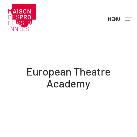
Skip
to
MENU
main
content
European Theatre
Academy