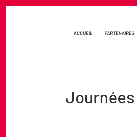
Skip
to
main
content
ACCUEIL
PARTENAIRES
Journées 